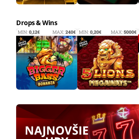
Drops & Wins