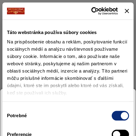
Táto webstránka používa súbory cookies
Na prispôsobenie obsahu a reklám, poskytovanie funkcií
sociálnych médií a analýzu návštevnosti používame
súbory cookie. Informácie o tom, ako používate naše
webové stránky, poskytujeme aj našim partnerom v
oblasti sociálnych médií, inzercie a analýzy. Títo partneri
môžu príslušné informácie skombinovať s ďalšími
údajmi, ktoré ste im poskytli alebo ktoré od vás získali,
keď ste používali ich služby.
Prosím, prihláste sa
Výber
Potrebné
súhlasu
Preferencie