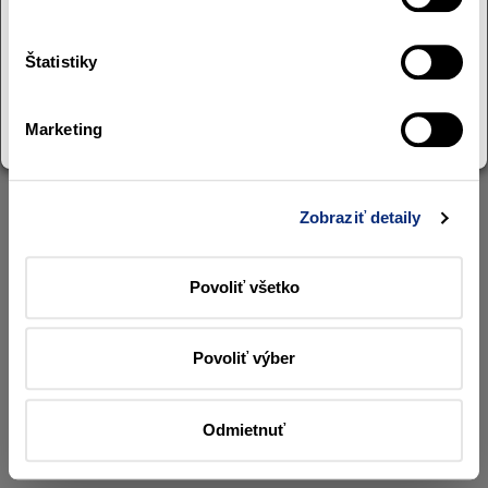
Zabudli ste heslo?
PRIHLÁSIŤ
Štatistiky
Nemáte svoj účet?
Registrujte sa
Marketing
POKRAČOVAŤ PRE ZÁBAVU
Zobraziť detaily
Povoliť všetko
Povoliť výber
Odmietnuť