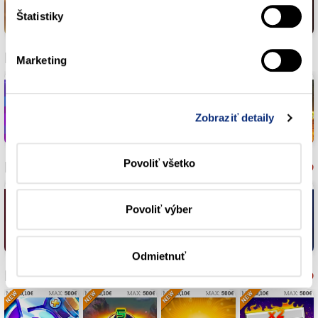
Štatistiky
Playtech
Ukáž všetkých 11
Marketing
Zobraziť detaily
EGT Digital
Povoliť všetko
Ukáž všetkých 9
Povoliť výber
Odmietnuť
Bellot
Ukáž všetkých 9