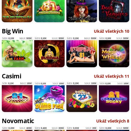
Big Win
Ukáž všetkých 10
Casimi
Ukáž všetkých 11
Novomatic
Ukáž všetkých 8