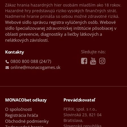
Zákaz hrania hazardných hier osobám mladším ako 18 rokov.
Hazardné hry predstavujú riziko vysokých finančných strát.
Nadmerné hranie prináša so sebou možné zdravotné riziká.
Webové sídlo správcu registra vylúčených osôb.
Webové
sídlo špecializovanej zdravotníckej inštitúcie pôsobiacej v
oblasti prevencie, diagnostiky a liečby látkových a
nelátkových závislostí.
Sledujte nás:
Kontakty
0800 800 088 (24/7)
online@monacogames.sk
MONACObet odkazy
Prevádzkovateľ
O spoločnosti
PERIX, spol. s r.o.,
Slovinská 23, 821 04
Registrácia hráča
Bratislava,
Obchodné podmienky
Slovenská republika