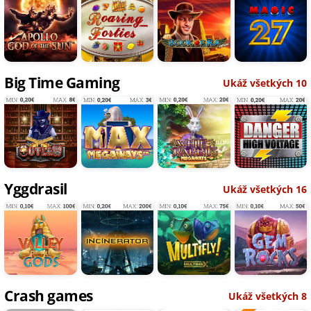
Big Time Gaming
Ukáž všetkých 10
Yggdrasil
Ukáž všetkých 16
Crash games
Ukáž všetkých 8